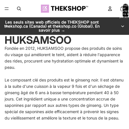
Nombr
total
d’artic
dans l
panier:
Les seuls sites web officiels de THEKSHOP sont
Les seuls sites web officiels de THEKSHOP sont
thekshop.ca (Canada) et thekshop.co (Global). En
thekshop.ca (Canada) et thekshop.co (Global). En
savoir plus →
savoir plus →
HUKSAMSOO
Fondée en 2012, HUKSAMSOO propose des produits de soins
du visage qui améliorent le teint, aident à réduire l'apparence
des rides, procurent une hydratation optimale et dynamisent la
peau.
Le composant clé des produits est le ginseng noir. Il est obtenu
à la suite d'une cuisson à la vapeur 9 fois et d'un séchage de
ginseng âgé de 6 ans à basse température pendant 40 à 50
jours. Cet ingrédient unique a une concentration accrue de
saponines par rapport aux autres types de ginseng. Un type
spécial de saponines aide efficacement à prévenir les signes
du vieillissement et améliore la texture et le tonus de la peau.