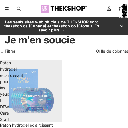
Nombr
total
d’artic
dans l
panier:
Les seuls sites web officiels de THEKSHOP sont
Les seuls sites web officiels de THEKSHOP sont
thekshop.ca (Canada) et thekshop.co (Global). En
thekshop.ca (Canada) et thekshop.co (Global). En
savoir plus →
savoir plus →
Je m'en soucie
Filtrer
Grille de colonne
Patch
hydrogel
éclaircissant
pour
les
yeux
I
DEW
Care
Starlit
Épuisé
Patch hydrogel éclaircissant
Kitten