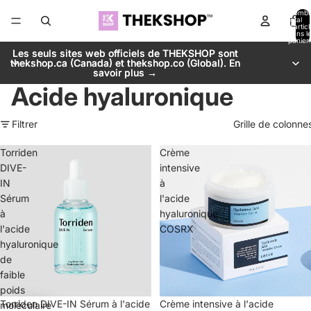
Nombr
total
d’artic
dans l
panier:
Les seuls sites web officiels de THEKSHOP sont
Les seuls sites web officiels de THEKSHOP sont
thekshop.ca (Canada) et thekshop.co (Global). En
thekshop.ca (Canada) et thekshop.co (Global). En
savoir plus →
savoir plus →
Acide hyaluronique
Filtrer
Grille de colonne
Torriden
Crème
DIVE-
intensive
IN
à
Sérum
l'acide
à
hyaluronique
l'acide
COSRX
hyaluronique
de
faible
poids
Torriden DIVE-IN Sérum à l'acide
Promotion
Crème intensive à l'acide
moléculaire