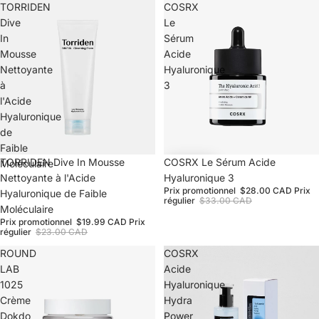
TORRIDEN
COSRX
Dive
Le
In
Sérum
Mousse
Acide
Nettoyante
Hyaluronique
à
3
l'Acide
Hyaluronique
de
Faible
Épuisé
TORRIDEN Dive In Mousse
Promotion
COSRX Le Sérum Acide
Moléculaire
Nettoyante à l'Acide
Hyaluronique 3
Prix promotionnel
$28.00 CAD
Prix
Hyaluronique de Faible
régulier
$33.00 CAD
Moléculaire
Prix promotionnel
$19.99 CAD
Prix
régulier
$23.00 CAD
ROUND
COSRX
LAB
Acide
1025
Hyaluronique
Crème
Hydra
Dokdo
Power