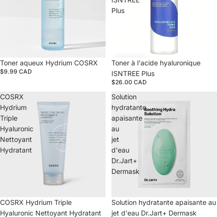
Plus
Épuisé
Toner aqueux Hydrium COSRX
Toner à l'acide hyaluronique
$9.99 CAD
ISNTREE Plus
$26.00 CAD
COSRX
Solution
Hydrium
hydratante
Triple
apaisante
Hyaluronic
au
Nettoyant
jet
Hydratant
d'eau
Dr.Jart+
Dermask
Épuisé
COSRX Hydrium Triple
Épuisé
Solution hydratante apaisante au
Hyaluronic Nettoyant Hydratant
jet d'eau Dr.Jart+ Dermask