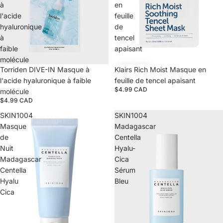
à
en
l'acide
feuille
hyaluronique
de
à
tencel
faible
apaisant
molécule
Épuisé
Torriden DIVE-IN Masque à
Klairs Rich Moist Masque en
l'acide hyaluronique à faible
feuille de tencel apaisant
$4.99 CAD
molécule
$4.99 CAD
SKIN1004
SKIN1004
Masque
Madagascar
de
Centella
Nuit
Hyalu-
Madagascar
Cica
Centella
Sérum
Hyalu
Bleu
Cica