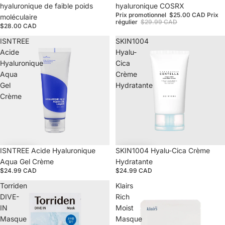
hyaluronique de faible poids
hyaluronique COSRX
Prix promotionnel
$25.00 CAD
Prix
moléculaire
régulier
$29.99 CAD
$28.00 CAD
ISNTREE
SKIN1004
Acide
Hyalu-
Hyaluronique
Cica
Aqua
Crème
Gel
Hydratante
Crème
ISNTREE Acide Hyaluronique
SKIN1004 Hyalu-Cica Crème
Aqua Gel Crème
Hydratante
$24.99 CAD
$24.99 CAD
Torriden
Klairs
DIVE-
Rich
IN
Moist
Masque
Masque