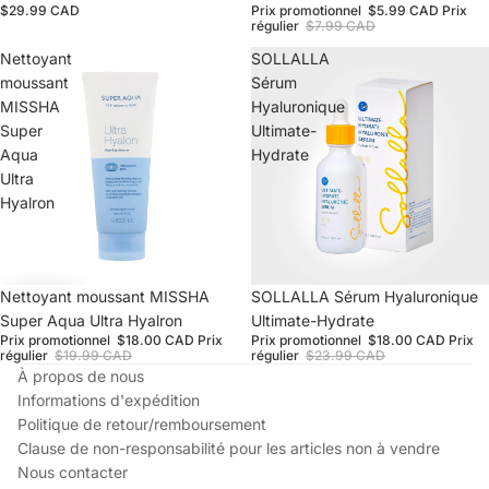
$29.99 CAD
Prix promotionnel
$5.99 CAD
Prix
régulier
$7.99 CAD
Nettoyant
SOLLALLA
moussant
Sérum
MISSHA
Hyaluronique
Super
Ultimate-
Aqua
Hydrate
Ultra
Hyalron
Promotion
Nettoyant moussant MISSHA
Épuisé
SOLLALLA Sérum Hyaluronique
Super Aqua Ultra Hyalron
Ultimate-Hydrate
Prix promotionnel
$18.00 CAD
Prix
Prix promotionnel
$18.00 CAD
Prix
régulier
$19.99 CAD
régulier
$23.99 CAD
À propos de nous
Informations d'expédition
Politique de retour/remboursement
Clause de non-responsabilité pour les articles non à vendre
Nous contacter