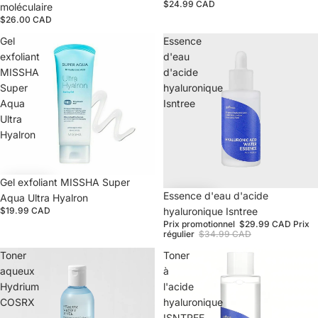
$24.99 CAD
moléculaire
$26.00 CAD
Gel
Essence
exfoliant
d'eau
MISSHA
d'acide
Super
hyaluronique
Aqua
Isntree
Ultra
Hyalron
Gel exfoliant MISSHA Super
Promotion
Essence d'eau d'acide
Aqua Ultra Hyalron
$19.99 CAD
hyaluronique Isntree
Prix promotionnel
$29.99 CAD
Prix
régulier
$34.99 CAD
Toner
Toner
aqueux
à
Hydrium
l'acide
COSRX
hyaluronique
ISNTREE