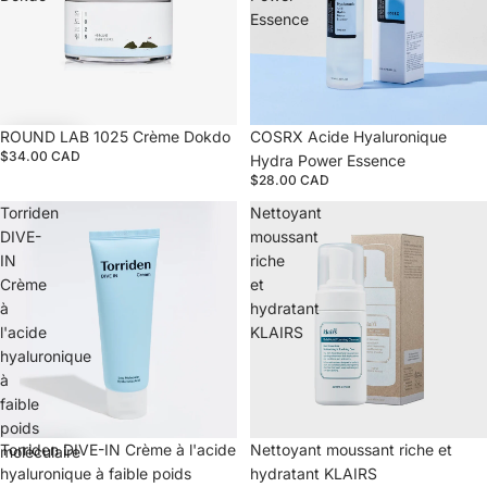
Essence
ROUND LAB 1025 Crème Dokdo
Épuisé
COSRX Acide Hyaluronique
$34.00 CAD
Hydra Power Essence
$28.00 CAD
Torriden
Nettoyant
DIVE-
moussant
IN
riche
Crème
et
à
hydratant
l'acide
KLAIRS
hyaluronique
à
faible
poids
Torriden DIVE-IN Crème à l'acide
Épuisé
Nettoyant moussant riche et
moléculaire
hyaluronique à faible poids
hydratant KLAIRS