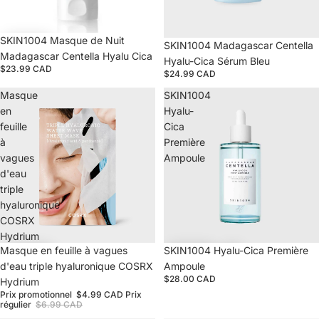
SKIN1004 Masque de Nuit
Épuisé
SKIN1004 Madagascar Centella
Madagascar Centella Hyalu Cica
Hyalu-Cica Sérum Bleu
$23.99 CAD
$24.99 CAD
Masque
SKIN1004
en
Hyalu-
feuille
Cica
à
Première
vagues
Ampoule
d'eau
triple
hyaluronique
COSRX
Hydrium
Promotion
Masque en feuille à vagues
SKIN1004 Hyalu-Cica Première
d'eau triple hyaluronique COSRX
Ampoule
$28.00 CAD
Hydrium
Prix promotionnel
$4.99 CAD
Prix
régulier
$6.99 CAD